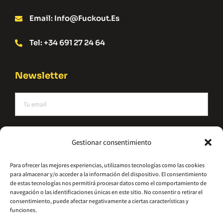
Email: Info@fuckout.es
Tel: +34 691 27 24 64
Newsletter
He leído y acepto la política de privacidad
Gestionar consentimiento
Suscríbete
Para ofrecer las mejores experiencias, utilizamos tecnologías como las cookies
para almacenar y/o acceder a la información del dispositivo. El consentimiento
Alternative:
de estas tecnologías nos permitirá procesar datos como el comportamiento de
navegación o las identificaciones únicas en este sitio. No consentir o retirar el
consentimiento, puede afectar negativamente a ciertas características y
funciones.