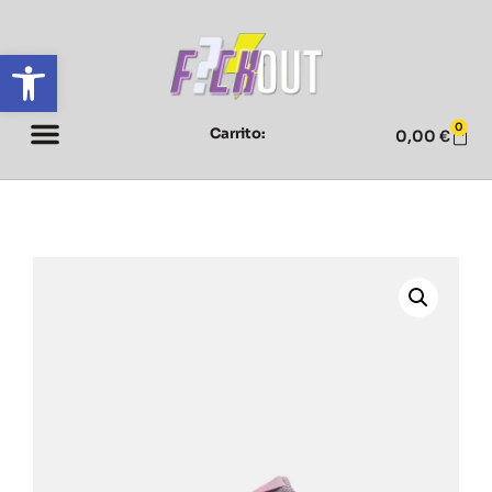
Abrir barra de herramientas
0
Carrito:
0,00
€