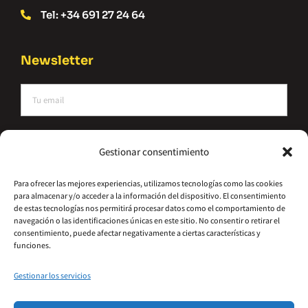
Tel: +34 691 27 24 64
Newsletter
He leído y acepto la política de privacidad
Gestionar consentimiento
Suscríbete
Para ofrecer las mejores experiencias, utilizamos tecnologías como las cookies
para almacenar y/o acceder a la información del dispositivo. El consentimiento
Alternative:
de estas tecnologías nos permitirá procesar datos como el comportamiento de
navegación o las identificaciones únicas en este sitio. No consentir o retirar el
consentimiento, puede afectar negativamente a ciertas características y
funciones.
Gestionar los servicios
©2026 – Hydrometal Canarias SL
Política De Privacidad
Aviso Legal