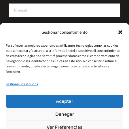
He leído y acepto la política de privacidad
Gestionar consentimiento
Suscríbete
Para ofrecer las mejores experiencias, utilizamos tecnologías como las cookies
para almacenar y/o acceder a la información del dispositivo. El consentimiento
Alternative:
de estas tecnologías nos permitirá procesar datos como el comportamiento de
navegación o las identificaciones únicas en este sitio. No consentir o retirar el
consentimiento, puede afectar negativamente a ciertas características y
funciones.
Gestionar los servicios
©2026 – Hydrometal Canarias SL
Política De Privacidad
Aviso Legal
Aceptar
Política De Cookies
Accesibilidad
Denegar
Términos Y Condiciones
Ver Preferencias