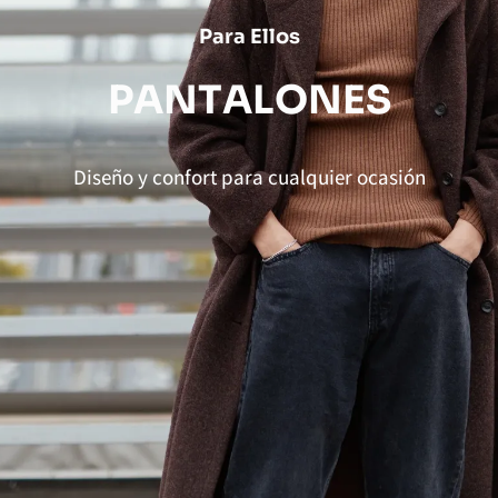
Para Ellos
P
A
N
T
A
L
O
N
E
S
Diseño y confort para cualquier ocasión