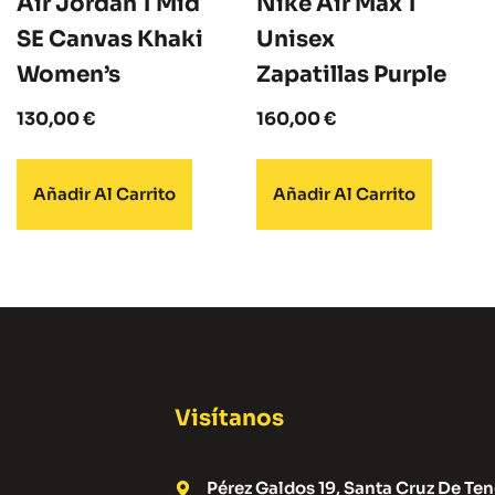
Air Jordan 1 Mid
Nike Air Max 1
SE Canvas Khaki
Unisex
Women’s
Zapatillas Purple
130,00
€
160,00
€
Añadir Al Carrito
Añadir Al Carrito
Visítanos
Pérez Galdos 19, Santa Cruz De Ten