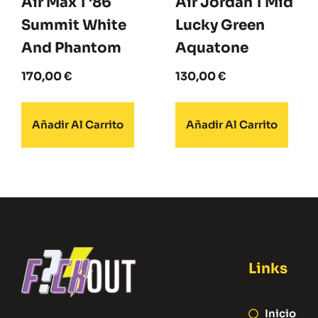
Air Max 1 ’86
Air Jordan 1 Mid
Summit White
Lucky Green
And Phantom
Aquatone
170,00
€
130,00
€
Añadir Al Carrito
Añadir Al Carrito
Links
Inicio