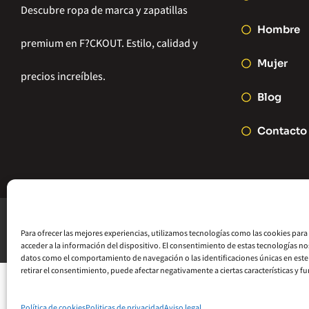
Descubre ropa de marca y zapatillas
Hombre
premium en F?CKOUT. Estilo, calidad y
Mujer
precios increíbles.
Blog
Contacto
©2026 – Hydrometal Canarias SL
Para ofrecer las mejores experiencias, utilizamos tecnologías como las cookies par
acceder a la información del dispositivo. El consentimiento de estas tecnologías no
datos como el comportamiento de navegación o las identificaciones únicas en este 
retirar el consentimiento, puede afectar negativamente a ciertas características y f
Política de cookies
Politicas de privacidad
Aviso legal