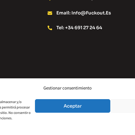
Email: Info@fuckout.es
Tel: +34 691 27 24 64
Gestionar consentimiento
Política De Privacidad
Aviso Legal
Políti
a almacenar y/o
Aceptar
s permitirá procesar
sitio. No consentir o
unciones.
Financiado por la Unión Europea – NextGenerationEU