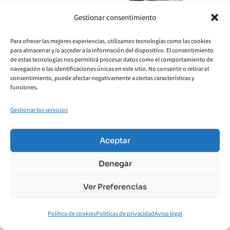
Gestionar consentimiento
Para ofrecer las mejores experiencias, utilizamos tecnologías como las cookies
para almacenar y/o acceder a la información del dispositivo. El consentimiento
de estas tecnologías nos permitirá procesar datos como el comportamiento de
navegación o las identificaciones únicas en este sitio. No consentir o retirar el
consentimiento, puede afectar negativamente a ciertas características y
funciones.
Gestionar los servicios
Aceptar
Denegar
Ver Preferencias
Nike Dunk Low Olive
Política de cookies
Politicas de privacidad
Aviso legal
125,00
€