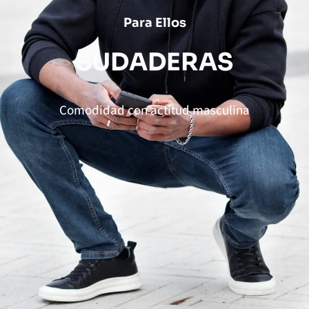
Para Ellos
S
U
D
A
D
E
R
A
S
Comodidad con actitud masculina