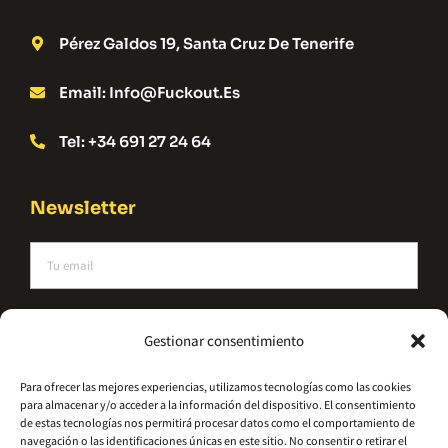
Pérez Galdos 19, Santa Cruz De Tenerife
Email: Info@fuckout.es
Tel: +34 691 27 24 64
Newsletter
He leído y acepto la política de privacidad
Gestionar consentimiento
Suscríbete
Para ofrecer las mejores experiencias, utilizamos tecnologías como las cookies
para almacenar y/o acceder a la información del dispositivo. El consentimiento
Alternative:
de estas tecnologías nos permitirá procesar datos como el comportamiento de
navegación o las identificaciones únicas en este sitio. No consentir o retirar el