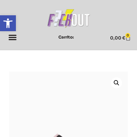
Abrir barra de herramientas
0
Carrito:
0,00
€