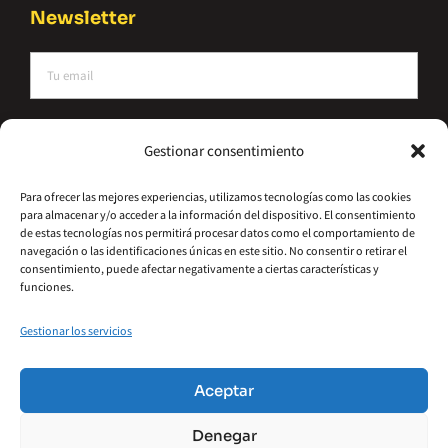
Newsletter
He leído y acepto la política de privacidad
Gestionar consentimiento
Suscríbete
Para ofrecer las mejores experiencias, utilizamos tecnologías como las cookies
para almacenar y/o acceder a la información del dispositivo. El consentimiento
Alternative:
de estas tecnologías nos permitirá procesar datos como el comportamiento de
navegación o las identificaciones únicas en este sitio. No consentir o retirar el
consentimiento, puede afectar negativamente a ciertas características y
funciones.
Gestionar los servicios
©2026 – Hydrometal Canarias SL
Política De Privacidad
Aviso Legal
Aceptar
Política De Cookies
Accesibilidad
Denegar
Términos Y Condiciones