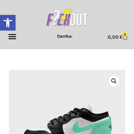
Abrir barra de herramientas
0
Carrito:
0,00
€