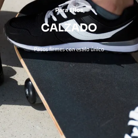
Para Ellos
C
A
L
Z
A
D
O
Pasos firmes con estilo único