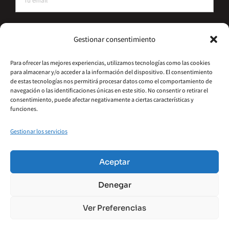
He leído y acepto la política de privacidad
Gestionar consentimiento
Suscríbete
Para ofrecer las mejores experiencias, utilizamos tecnologías como las cookies
para almacenar y/o acceder a la información del dispositivo. El consentimiento
Alternative:
de estas tecnologías nos permitirá procesar datos como el comportamiento de
navegación o las identificaciones únicas en este sitio. No consentir o retirar el
consentimiento, puede afectar negativamente a ciertas características y
funciones.
Gestionar los servicios
©2026 – Hydrometal Canarias SL
Política De Privacidad
Aviso Legal
Aceptar
Política De Cookies
Accesibilidad
Denegar
Términos Y Condiciones
Ver Preferencias
Financiado por la Unión Europea – NextGenerationEU