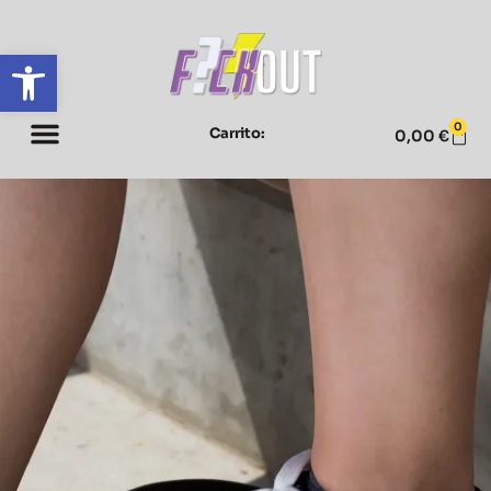
Abrir barra de herramientas
0
Carrito:
0,00
€