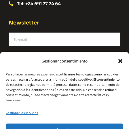
Tel: +34 691 27 24 64
Newsletter
He leído y acepto la política de privacidad
Gestionar consentimiento
Suscríbete
Para ofrecer las mejores experiencias, utilizamos tecnologías como las cookies
para almacenar y/o acceder a la información del dispositivo. El consentimiento
Alternative:
de estas tecnologías nos permitirá procesar datos como el comportamiento de
navegación o las identificaciones únicas en este sitio. No consentir o retirar el
consentimiento, puede afectar negativamente a ciertas características y
funciones.
Gestionar los servicios
©2026 – Hydrometal Canarias SL
Política De Privacidad
Aviso Legal