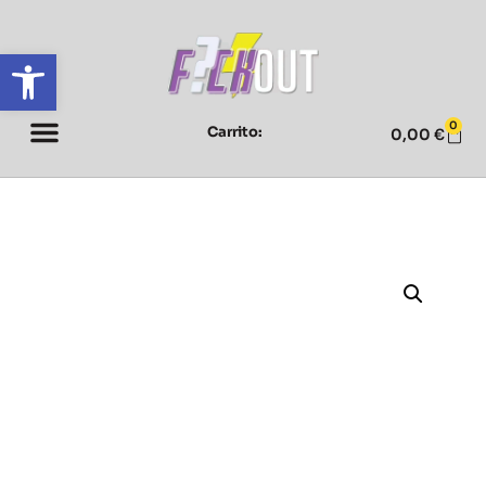
Abrir barra de herramientas
0
Carrito:
0,00
€