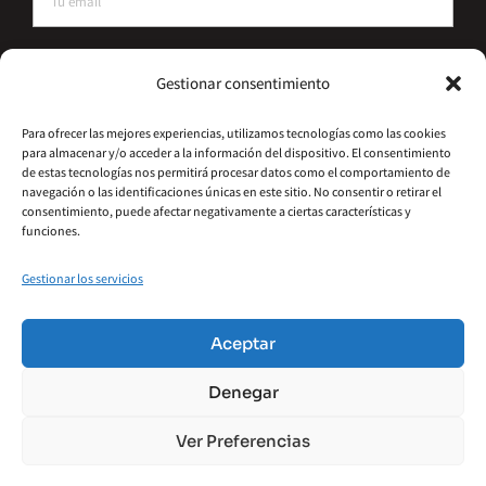
He leído y acepto la política de privacidad
Gestionar consentimiento
Suscríbete
Para ofrecer las mejores experiencias, utilizamos tecnologías como las cookies
para almacenar y/o acceder a la información del dispositivo. El consentimiento
Alternative:
de estas tecnologías nos permitirá procesar datos como el comportamiento de
navegación o las identificaciones únicas en este sitio. No consentir o retirar el
consentimiento, puede afectar negativamente a ciertas características y
funciones.
Gestionar los servicios
©2026 – Hydrometal Canarias SL
Política De Privacidad
Aviso Legal
Aceptar
Política De Cookies
Accesibilidad
Denegar
Términos Y Condiciones
Ver Preferencias
Financiado por la Unión Europea – NextGenerationEU