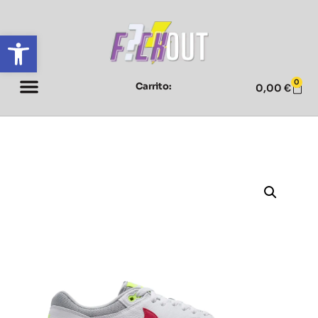
Abrir barra de herramientas
0
Carrito:
0,00
€