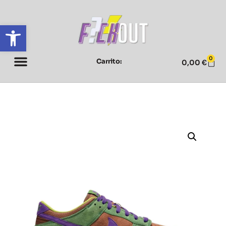
Abrir barra de herramientas
0
Carrito:
0,00
€