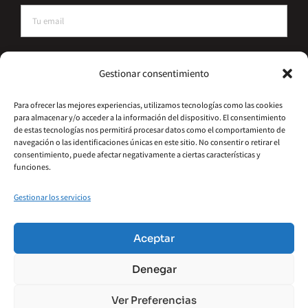
He leído y acepto la política de privacidad
Gestionar consentimiento
Suscríbete
Para ofrecer las mejores experiencias, utilizamos tecnologías como las cookies
para almacenar y/o acceder a la información del dispositivo. El consentimiento
Alternative:
de estas tecnologías nos permitirá procesar datos como el comportamiento de
navegación o las identificaciones únicas en este sitio. No consentir o retirar el
consentimiento, puede afectar negativamente a ciertas características y
funciones.
Gestionar los servicios
©2026 – Hydrometal Canarias SL
Política De Privacidad
Aviso Legal
Aceptar
Política De Cookies
Accesibilidad
Denegar
Términos Y Condiciones
Ver Preferencias