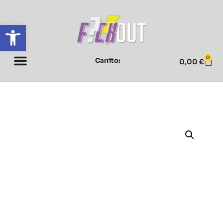
Abrir barra de herramientas
0
Carrito:
0,00
€