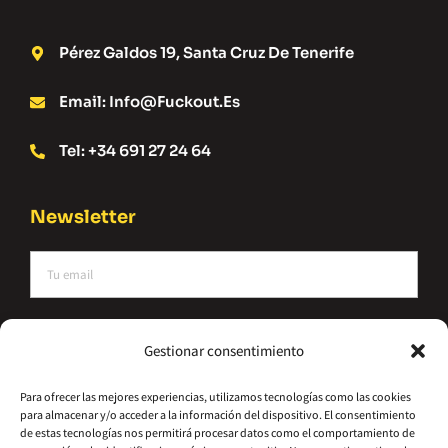
Pérez Galdos 19, Santa Cruz De Tenerife
Email: Info@fuckout.es
Tel: +34 691 27 24 64
Newsletter
He leído y acepto la política de privacidad
Gestionar consentimiento
Suscríbete
Para ofrecer las mejores experiencias, utilizamos tecnologías como las cookies
para almacenar y/o acceder a la información del dispositivo. El consentimiento
Alternative:
de estas tecnologías nos permitirá procesar datos como el comportamiento de