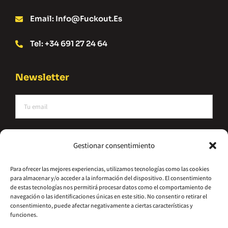
Email: Info@fuckout.es
Tel: +34 691 27 24 64
Newsletter
He leído y acepto la política de privacidad
Gestionar consentimiento
Suscríbete
Para ofrecer las mejores experiencias, utilizamos tecnologías como las cookies
para almacenar y/o acceder a la información del dispositivo. El consentimiento
Alternative:
de estas tecnologías nos permitirá procesar datos como el comportamiento de
navegación o las identificaciones únicas en este sitio. No consentir o retirar el
consentimiento, puede afectar negativamente a ciertas características y
funciones.