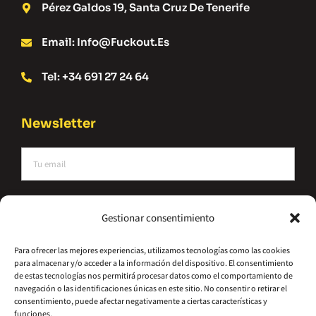
Pérez Galdos 19, Santa Cruz De Tenerife
Email: Info@fuckout.es
Tel: +34 691 27 24 64
Newsletter
He leído y acepto la política de privacidad
Gestionar consentimiento
Suscríbete
Para ofrecer las mejores experiencias, utilizamos tecnologías como las cookies
para almacenar y/o acceder a la información del dispositivo. El consentimiento
Alternative:
de estas tecnologías nos permitirá procesar datos como el comportamiento de
navegación o las identificaciones únicas en este sitio. No consentir o retirar el
consentimiento, puede afectar negativamente a ciertas características y
funciones.