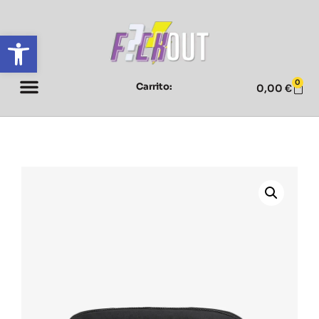
Abrir barra de herramientas
0
Carrito:
0,00
€