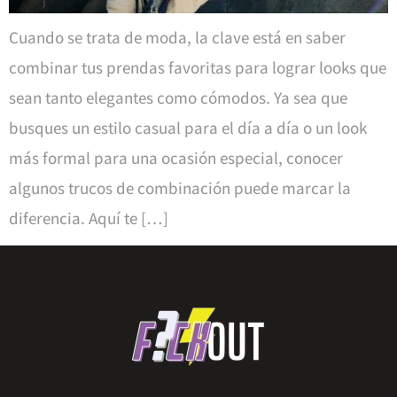
Cuando se trata de moda, la clave está en saber
combinar tus prendas favoritas para lograr looks que
sean tanto elegantes como cómodos. Ya sea que
busques un estilo casual para el día a día o un look
más formal para una ocasión especial, conocer
algunos trucos de combinación puede marcar la
diferencia. Aquí te […]