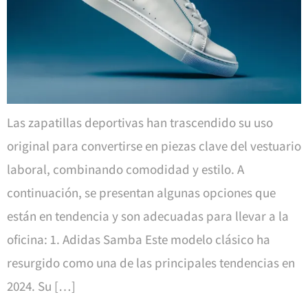
Las zapatillas deportivas han trascendido su uso
original para convertirse en piezas clave del vestuario
laboral, combinando comodidad y estilo. A
continuación, se presentan algunas opciones que
están en tendencia y son adecuadas para llevar a la
oficina: 1. Adidas Samba Este modelo clásico ha
resurgido como una de las principales tendencias en
2024. Su […]