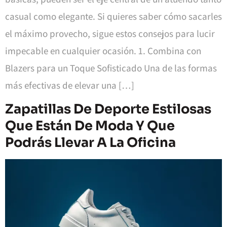
casual como elegante. Si quieres saber cómo sacarles
el máximo provecho, sigue estos consejos para lucir
impecable en cualquier ocasión. 1. Combina con
Blazers para un Toque Sofisticado Una de las formas
más efectivas de elevar una […]
Zapatillas De Deporte Estilosas
Que Están De Moda Y Que
Podrás Llevar A La Oficina