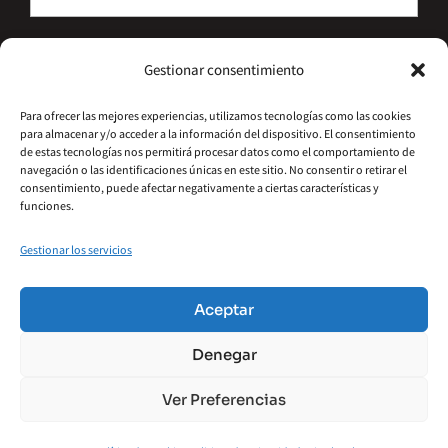
He leído y acepto la política de privacidad
Gestionar consentimiento
Suscríbete
Para ofrecer las mejores experiencias, utilizamos tecnologías como las cookies
para almacenar y/o acceder a la información del dispositivo. El consentimiento
Alternative:
de estas tecnologías nos permitirá procesar datos como el comportamiento de
navegación o las identificaciones únicas en este sitio. No consentir o retirar el
consentimiento, puede afectar negativamente a ciertas características y
funciones.
Gestionar los servicios
©2026 – Hydrometal Canarias SL
Política De Privacidad
Aviso Legal
Aceptar
Política De Cookies
Accesibilidad
Denegar
Términos Y Condiciones
Ver Preferencias
Financiado por la Unión Europea – NextGenerationEU