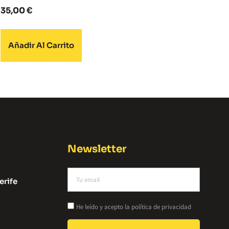
35,00
€
Añadir Al Carrito
Newsletter
erife
He leído y acepto la política de privacidad