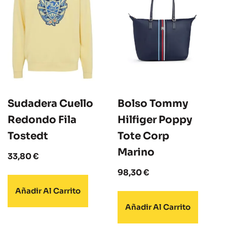
Sudadera Cuello
Bolso Tommy
Redondo Fila
Hilfiger Poppy
Tostedt
Tote Corp
Marino
33,80
€
98,30
€
Añadir Al Carrito
Añadir Al Carrito