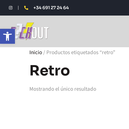
+34 691 27 24 64
Abrir barra de herramientas
Inicio
/ Productos etiquetados “retro”
Retro
Mostrando el único resultado