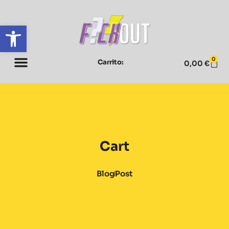
Abrir barra de herramientas
0
Carrito:
0,00
€
Cart
Blog
Post