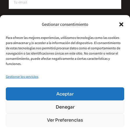
He leído y acepto la política de privacidad
Gestionar consentimiento
Suscríbete
Para ofrecer las mejores experiencias, utilizamos tecnologías como las cookies
para almacenar y/o acceder a la información del dispositivo. El consentimiento
Alternative:
de estas tecnologías nos permitirá procesar datos como el comportamiento de
navegación o las identificaciones únicas en este sitio. No consentir o retirar el
consentimiento, puede afectar negativamente a ciertas características y
funciones.
Gestionar los servicios
©2026 – Hydrometal Canarias SL
Política De Privacidad
Aviso Legal
Aceptar
Política De Cookies
Accesibilidad
Denegar
Términos Y Condiciones
Ver Preferencias
Financiado por la Unión Europea – NextGenerationEU